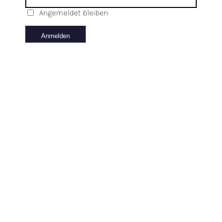
Angemeldet bleiben
English
Kontakt/Anfahrt
Datenschutz
Impressum
version
© 2022 Notariat Bergstraße