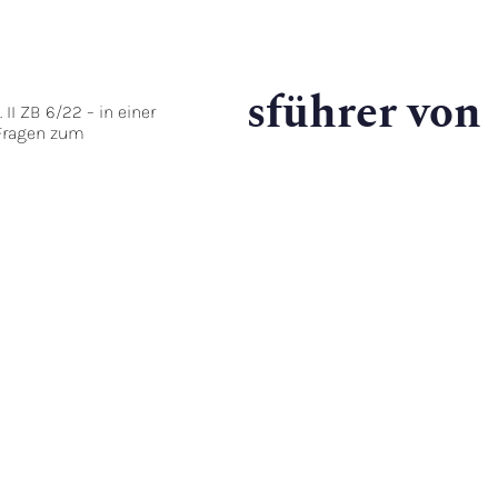
als Geschäftsführer von
II ZB 6/22 – in einer
Fragen zum
lschaften
publiziert am 23/03/2023
Der Bundesgerichtshof hat ents
Auf die Beschlussfassung
Vorstandsmitglieds einer
Geschäftsführer einer Toc
anwendbar
. Das betreff
gemäß § 181 Fall 1 BGB die